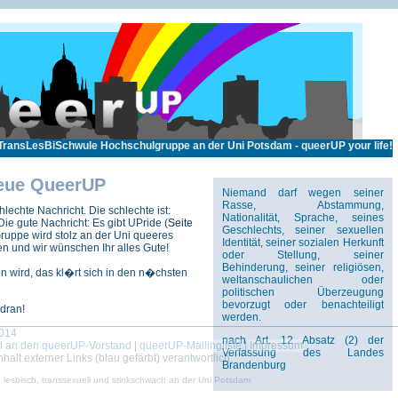
TransLesBiSchwule Hochschulgruppe an der Uni Potsdam - queerUP your life!
neue QueerUP
Niemand darf wegen seiner
Rasse, Abstammung,
hlechte Nachricht. Die schlechte ist:
Nationalität, Sprache, seines
ie gute Nachricht: Es gibt UPride (
Seite
Geschlechts, seiner sexuellen
ruppe wird stolz an der Uni queeres
Identität, seiner sozialen Herkunft
n und wir wünschen Ihr alles Gute!
oder Stellung, seiner
Behinderung, seiner religiösen,
 wird, das kl�rt sich in den n�chsten
weltanschaulichen oder
politischen Überzeugung
bevorzugt oder benachteiligt
 dran!
werden.
2014
nach Art. 12 Absatz (2) der
l an den queerUP-Vorstand
|
queerUP-Mailingliste
|
Impressum
Verfassung des Landes
nhalt externer Links (blau gefärbt) verantwortlich.
Brandenburg
 lesbisch, transsexuell und stinkschwach an der Uni Potsdam