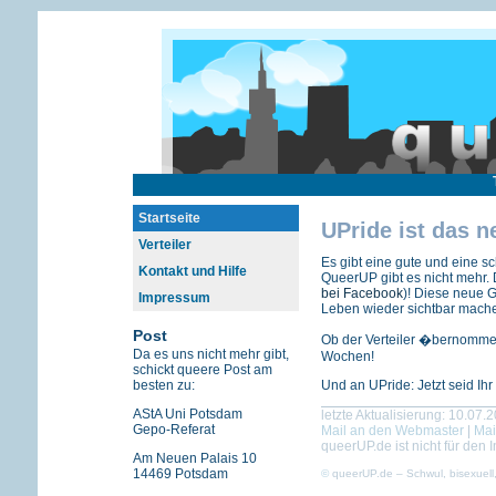
Startseite
UPride ist das 
Verteiler
Es gibt eine gute und eine sc
Kontakt und Hilfe
QueerUP gibt es nicht mehr. D
bei Facebook
)! Diese neue G
Impressum
Leben wieder sichtbar mache
Post
Ob der Verteiler �bernommen
Da es uns nicht mehr gibt,
Wochen!
schickt queere Post am
besten zu:
Und an UPride: Jetzt seid Ihr
AStA Uni Potsdam
letzte Aktualisierung: 10.07.
Gepo-Referat
Mail an den Webmaster
|
Mai
queerUP.de ist nicht für den I
Am Neuen Palais 10
14469 Potsdam
©
queerUP.de – Schwul, bisexuell,